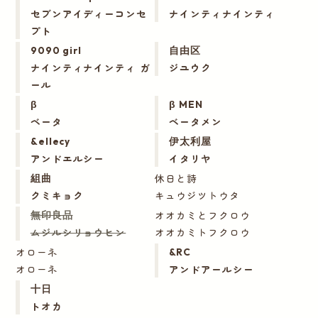
セブンアイディーコンセ
ナインティナインティ
プト
9090 girl
自由区
ナインティナインティ ガ
ジユウク
ール
β
β MEN
ベータ
ベータメン
&ellecy
伊太利屋
アンドエルシー
イタリヤ
休日と詩
組曲
クミキョク
キュウジツトウタ
オオカミとフクロウ
無印良品
ムジルシリョウヒン
オオカミトフクロウ
オローネ
&RC
オローネ
アンドアールシー
十日
トオカ