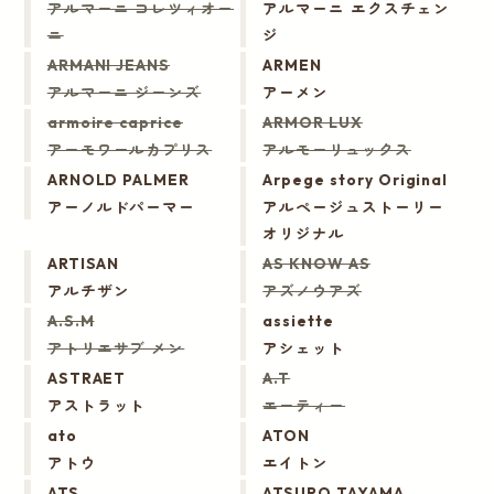
アルマーニ コレツィオー
アルマーニ エクスチェン
ニ
ジ
ARMANI JEANS
ARMEN
アルマーニ ジーンズ
アーメン
armoire caprice
ARMOR LUX
アーモワールカプリス
アルモーリュックス
ARNOLD PALMER
Arpege story Original
アーノルドパーマー
アルページュストーリー
オリジナル
ARTISAN
AS KNOW AS
アルチザン
アズノウアズ
A.S.M
assiette
アトリエサブ メン
アシェット
ASTRAET
A.T
アストラット
エーティー
ato
ATON
アトウ
エイトン
ATS
ATSURO TAYAMA