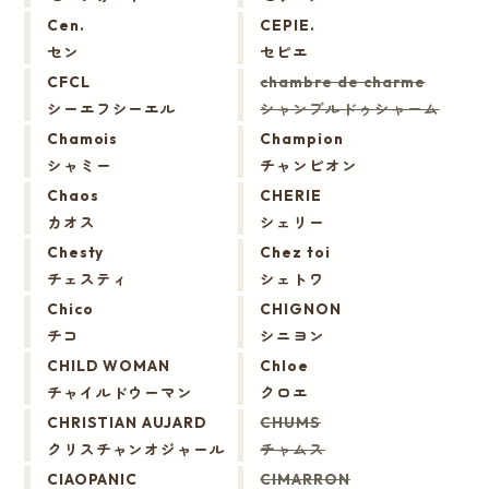
Cen.
CEPIE.
セン
セピエ
CFCL
chambre de charme
シーエフシーエル
シャンブルドゥシャーム
Chamois
Champion
シャミー
チャンピオン
Chaos
CHERIE
カオス
シェリー
Chesty
Chez toi
チェスティ
シェトワ
Chico
CHIGNON
チコ
シニヨン
CHILD WOMAN
Chloe
チャイルドウーマン
クロエ
CHRISTIAN AUJARD
CHUMS
クリスチャンオジャール
チャムス
CIAOPANIC
CIMARRON