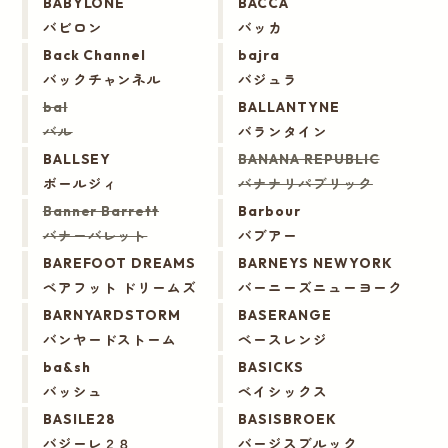
BABYLONE
BACCA
バビロン
バッカ
Back Channel
bajra
バックチャンネル
バジュラ
bal
BALLANTYNE
バル
バランタイン
BALLSEY
BANANA REPUBLIC
ボールジィ
バナナリパブリック
Banner Barrett
Barbour
バナーバレット
バブアー
BAREFOOT DREAMS
BARNEYS NEWYORK
ベアフット ドリームズ
バーニーズニューヨーク
BARNYARDSTORM
BASERANGE
バンヤードストーム
ベースレンジ
ba&sh
BASICKS
バッシュ
ベイシックス
BASILE28
BASISBROEK
バジーレ２８
バージスブルック