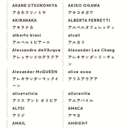
AKANE UTSUNOMIYA
AKIKO OGAWA
アカネウツノミヤ
アキコオガワ
AKIRANAKA
ALBERTA FERRETTI
アキラナカ
アルベルタフェレッティ
alberto biani
alcali
アルベルトビアーニ
アルカリ
Alessandro dell'Acqua
Alexander Lee Chang
アレッサンドロデラクア
アレキサンダーリーチャ
ン
Alexander McQUEEN
alice auaa
アレキサンダーマックイ
アリスアウアア
ーン
alice+olivia
allureville
アリス アンド オリビア
アルアバイル
ALYSI
AMACA
アリジ
アマカ
AMAIL
AMBIENT