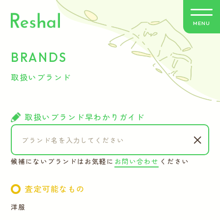
MENU
BRANDS
リシャールの特徴
取扱いブランド
買取方法のご案内
取扱いブランド
取扱いブランド早わかりガイド
よくあるご質問
候補にないブランドはお気軽に
お問い合わせ
ください
お客さまの声
査定可能なもの
バイヤー紹介
洋服