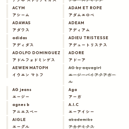
ACYM
ADAM ET ROPE
アシーム
アダムエロペ
ADAWAS
ADEAM
アダワス
アディアム
adidas
ADIEU TRISTESSE
アディダス
アデュートリステス
ADOLFO DOMINGUEZ
ADORE
アドルフォドミンゲス
アドーア
AEWEN MATOPH
AG by aquagirl
イウエン マトフ
エージーバイアクアガー
ル
AG jeans
Aga
エージー
アーガ
agnes b
A.I.C
アニエスベー
エーアイシー
AIGLE
akademiks
エーグル
アカデミクス