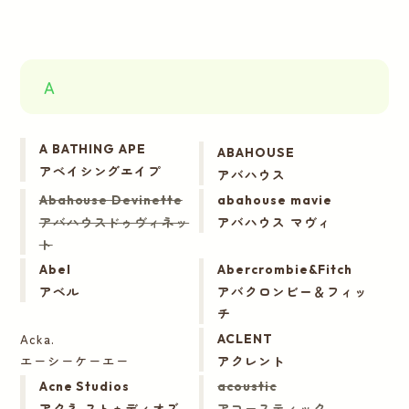
A
A BATHING APE
ABAHOUSE
アベイシングエイプ
アバハウス
Abahouse Devinette
abahouse mavie
アバハウスドゥヴィネッ
アバハウス マヴィ
ト
Abel
Abercrombie&Fitch
アベル
アバクロンビー＆フィッ
チ
Acka.
ACLENT
エーシーケーエー
アクレント
Acne Studios
acoustic
アクネ ストゥディオズ
アコースティック