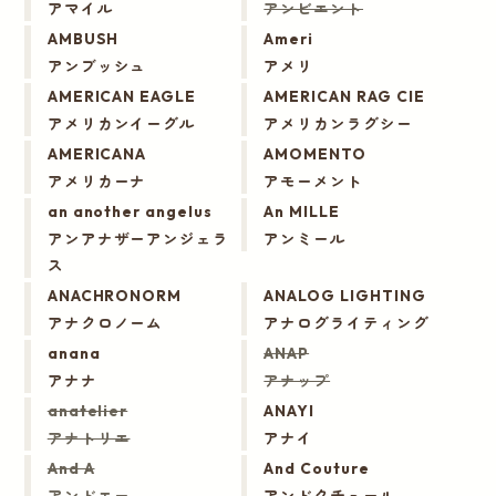
アマイル
アンビエント
AMBUSH
Ameri
アンブッシュ
アメリ
AMERICAN EAGLE
AMERICAN RAG CIE
アメリカンイーグル
アメリカンラグシー
AMERICANA
AMOMENTO
アメリカーナ
アモーメント
an another angelus
An MILLE
アンアナザーアンジェラ
アンミール
ス
ANACHRONORM
ANALOG LIGHTING
アナクロノーム
アナログライティング
anana
ANAP
アナナ
アナップ
anatelier
ANAYI
アナトリエ
アナイ
And A
And Couture
アンドエー
アンドクチュール