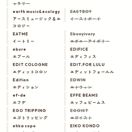
ャラリー
earth music&ecology
EASTBOY
アースミュージック＆エ
イーストボーイ
コロジー
EATME
Ebonyivory
イートミー
エボニーアイボリー
ebure
EDIFICE
エブール
エディフィス
EDIT COLOGNE
EDIT.FOR LULU
エディットコロン
エディットフォールル
Edition
EDWIN
エディション
エドウィン
ef-de
EFFE BEAMS
エフデ
エッフェビームス
EGO TRIPPING
EGOIST
エゴトリッピング
エゴイスト
ehka sopo
EIKO KONDO