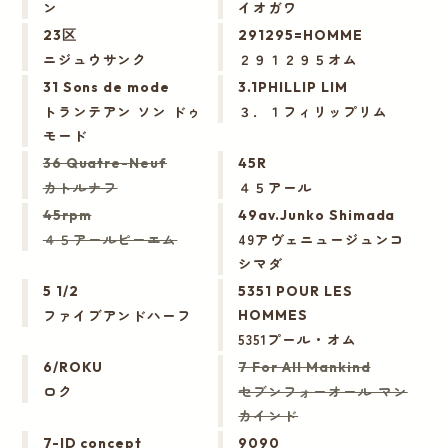
ン
イオガワ
23区
291295=HOMME
ニジュウサンク
２９１２９５オム
31 Sons de mode
3.1PHILLIP LIM
トランテアン ソン ドゥ
３．１フィリップリム
モード
36 Quatre-Neuf
45R
カトルナフ
４５アール
45rpm
49av.Junko Shimada
４５アールピーエム
49アヴェニュージュンコ
シマダ
5 1/2
5351 POUR LES
ファイブアンドハーフ
HOMMES
5351プール・オム
6/ROKU
7 For All Mankind
ロク
セブンフォーオール マン
カインド
7-ID concept
9090