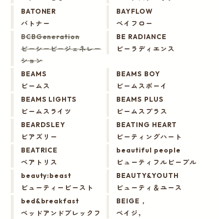
BATONER
BAYFLOW
バトナー
ベイフロー
BCBGeneration
BE RADIANCE
ビーシービージェネレー
ビーラディエンス
ション
BEAMS
BEAMS BOY
ビームス
ビームスボーイ
BEAMS LIGHTS
BEAMS PLUS
ビームスライツ
ビームスプラス
BEARDSLEY
BEATING HEART
ビアズリー
ビーティングハート
BEATRICE
beautiful people
ベアトリス
ビューティフルピープル
beauty:beast
BEAUTY&YOUTH
ビューティービースト
ビューティ＆ユース
bed&breakfast
BEIGE，
ベッドアンドブレックフ
ベイジ，