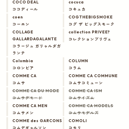
COCO DEAL
cocuca
ココディール
コキュカ
coen
COGTHEBIGSMOKE
コーエン
コグ ザ ビッグスモーク
COLLAGE
collection PRIVEE?
コレクションプリヴェ
GALLARDAGALANTE
コラージュ ガリャルダガ
ランテ
Columbia
COLUMN
コロンビア
コラム
COMME CA
COMME CA COMMUNE
コムサ
コムサコミューン
COMME CA DU MODE
COMME CA ISM
コムサデモード
コムサイズム
COMME CA MEN
COMME CA MODELS
コムサメン
コムサモデルズ
COMME des GARCONS
COMOLI
コムデギャルソン
コモリ