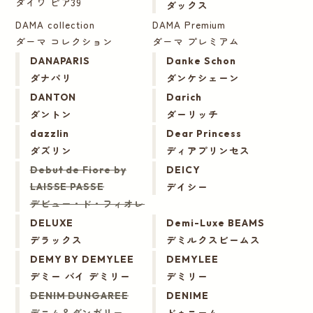
ダイワ ピア39
ダックス
DAMA collection
DAMA Premium
ダーマ コレクション
ダーマ プレミアム
DANAPARIS
Danke Schon
ダナパリ
ダンケシェーン
DANTON
Darich
ダントン
ダーリッチ
dazzlin
Dear Princess
ダズリン
ディアプリンセス
Debut de Fiore by
DEICY
デイシー
LAISSE PASSE
デビュー・ド・フィオレ
DELUXE
Demi-Luxe BEAMS
デラックス
デミルクスビームス
DEMY BY DEMYLEE
DEMYLEE
デミー バイ デミリー
デミリー
DENIM DUNGAREE
DENIME
デニム＆ダンガリー
ドゥニーム