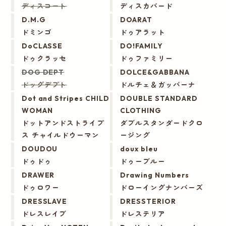
ディスコート
ディスカバード
D.M.G
DOARAT
ドミンゴ
ドゥアラット
DoCLASSE
DO!FAMILY
ドゥクラッセ
ドゥファミリー
DOG DEPT
DOLCE&GABBANA
ドッグデプト
ドルチェ＆ガッバーナ
Dot and Stripes CHILD
DOUBLE STANDARD
WOMAN
CLOTHING
ドットアンドストライプ
ダブルスタンダードクロ
ス チャイルドウーマン
ージング
DOUDOU
doux bleu
ドゥドゥ
ドゥーブルー
DRAWER
Drawing Numbers
ドゥロワー
ドローイングナンバーズ
DRESSLAVE
DRESSTERIOR
ドレスレイブ
ドレステリア