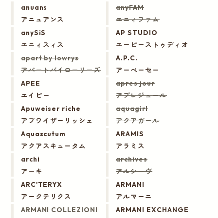
anuans
anyFAM
アニュアンス
エニィファム
anySiS
AP STUDIO
エニィスィス
エーピーストゥディオ
apart by lowrys
A.P.C.
アパートバイローリーズ
アーペーセー
APEE
apres jour
エイピー
アプレジュール
Apuweiser riche
aquagirl
アプワイザーリッシェ
アクアガール
Aquascutum
ARAMIS
アクアスキュータム
アラミス
archi
archives
アーキ
アルシーヴ
ARC'TERYX
ARMANI
アークテリクス
アルマーニ
ARMANI COLLEZIONI
ARMANI EXCHANGE