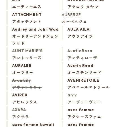
エーティーエス
アツロウ タヤマ
AUBERGE
ATTACHMENT
アタッチメント
オーベルジュ
Audrey and John Wad
AULA AILA
オードリーアンドジョン
アウラアイラ
ワッド
AUNT MARIE'S
AuntieRosa
アントマリーズ
アンティローザ
AURALEE
Austin Reed
オーラリー
オースチンリード
Avan Lily
AVENIRETOILE
アヴァンリリィ
アベニールエトワール
AVIREX
a.v.v
アビレックス
アーヴェーヴェー
AXARA
axes femme
アクサラ
アクシーズファム
axes femme kawaii
axes femme