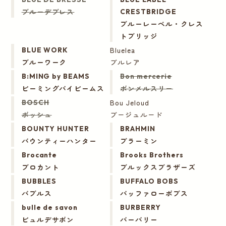
ブルーデブレス
CRESTBRIDGE
ブルーレーベル・クレス
トブリッジ
Bluelea
BLUE WORK
ブルーワーク
ブルレア
B:MING by BEAMS
Bon mercerie
ビーミングバイビームス
ボンメルスリー
Bou Jeloud
BOSCH
ボッシュ
ブージュルード
BOUNTY HUNTER
BRAHMIN
バウンティーハンター
ブラーミン
Brocante
Brooks Brothers
ブロカント
ブルックスブラザーズ
BUBBLES
BUFFALO BOBS
バブルス
バッファローボブス
bulle de savon
BURBERRY
ビュルデサボン
バーバリー