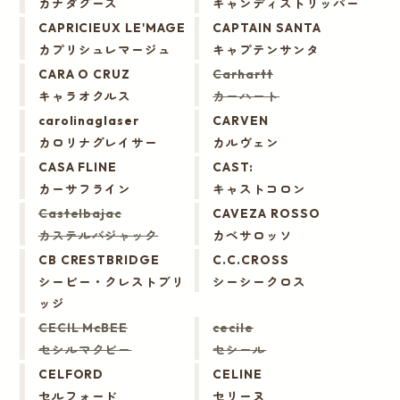
カナダグース
キャンディストリッパー
CAPRICIEUX LE'MAGE
CAPTAIN SANTA
カプリシュレマージュ
キャプテンサンタ
CARA O CRUZ
Carhartt
キャラオクルス
カーハート
carolinaglaser
CARVEN
カロリナグレイサー
カルヴェン
CASA FLINE
CAST:
カーサフライン
キャストコロン
Castelbajac
CAVEZA ROSSO
カステルバジャック
カベサロッソ
CB CRESTBRIDGE
C.C.CROSS
シービー・クレストブリ
シーシークロス
ッジ
CECIL McBEE
cecile
セシルマクビー
セシール
CELFORD
CELINE
セルフォード
セリーヌ