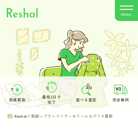
MENU
リシャールの特徴
買取方法のご案内
取扱いブランド
よくあるご質問
最短3日で
高価買取
選べる査定
完全無料
完了
お客さまの声
Reshal
取扱いブランド
アーモワールカプリス買取
バイヤー紹介