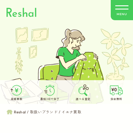
MENU
リシャールの特徴
買取方法のご案内
取扱いブランド
よくあるご質問
高価買取
最短3日で完了
選べる査定
完全無料
お客さまの声
Reshal
取扱いブランド
イエナ買取
バイヤー紹介