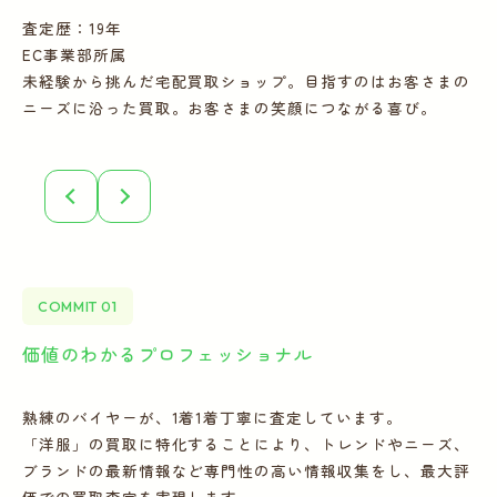
査定歴：19年
査
EC事業部所属
E
未経験から挑んだ宅配買取ショップ。目指すのはお客さまの
多
ニーズに沿った買取。お客さまの笑顔につながる喜び。
ー
COMMIT 01
価値のわかるプロフェッショナル
全
熟練のバイヤーが、1着1着丁寧に査定しています。
宅
「洋服」の買取に特化することにより、トレンドやニーズ、
の
ブランドの最新情報など専門性の高い情報収集をし、最大評
フ