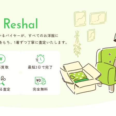
かるバイヤーが、
すべてのお洋服に
をもち、
1着ずつ丁寧に査定いたします。
価買取
最短3日で
完了
る査定
完全無料