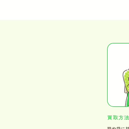
買取方
箱や袋に