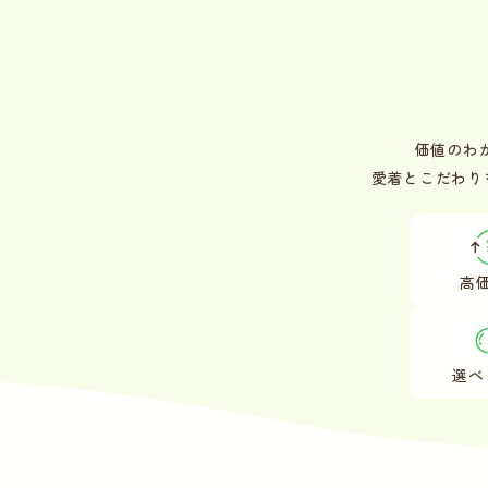
価値のわ
愛着とこだわり
高
選べ