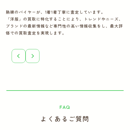
熟練のバイヤーが、1着1着丁寧に査定しています。
宅
「洋服」の買取に特化することにより、トレンドやニーズ、
の
ブランドの最新情報など専門性の高い情報収集をし、最大評
フ
価での買取査定を実現します。
こ
誠
FAQ
よくあるご質問