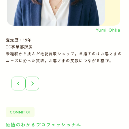
Yumi Ohka
査定歴：19年
査
EC事業部所属
E
未経験から挑んだ宅配買取ショップ。目指すのはお客さまの
多
ニーズに沿った買取。お客さまの笑顔につながる喜び。
ー
COMMIT 01
価値のわかるプロフェッショナル
全