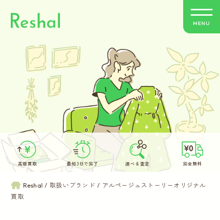
MENU
リシャールの特徴
買取方法のご案内
取扱いブランド
よくあるご質問
高価買取
最短3日で完了
選べる査定
完全無料
お客さまの声
Reshal
取扱いブランド
アルページュストーリーオリジナル
買取
バイヤー紹介