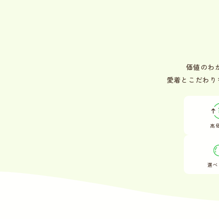
価値のわ
愛着とこだわり
高
選べ