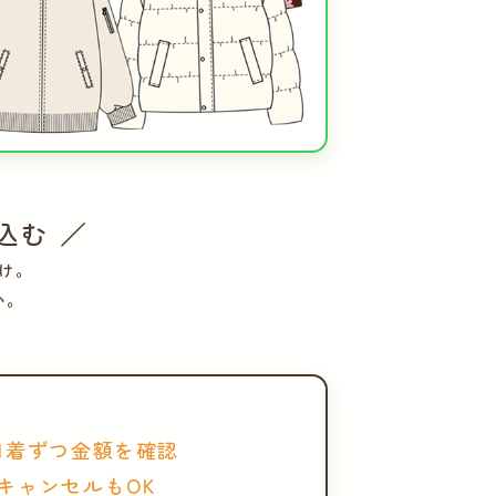
込む ／
け。
い。
1着ずつ金額を確認
キャンセルもOK