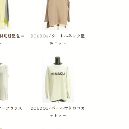
素材切替配色ニ
DOUDOU/タートルネック配
ト
色ニット
シアーブラウス
DOUDOU/パール付きロゴカ
ットソー