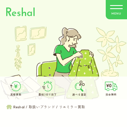
MENU
リシャールの特徴
買取方法のご案内
取扱いブランド
よくあるご質問
高価買取
最短3日で完了
選べる査定
完全無料
お客さまの声
Reshal
取扱いブランド
リエミラー買取
バイヤー紹介