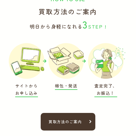
買取方法のご案内
3
明日から身軽になれる
STEP !
サイトから
梱包・発送
査定完了、
お申し込み
お振込！
買取方法のご案内