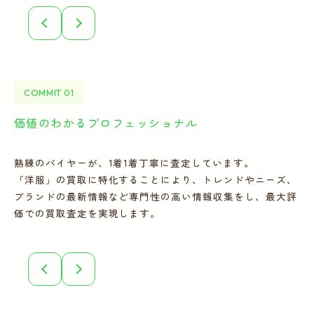
COMMIT 01
価値のわかるプロフェッショナル
全
熟練のバイヤーが、1着1着丁寧に査定しています。
宅
「洋服」の買取に特化することにより、トレンドやニーズ、
の
ブランドの最新情報など専門性の高い情報収集をし、最大評
フ
価での買取査定を実現します。
こ
誠