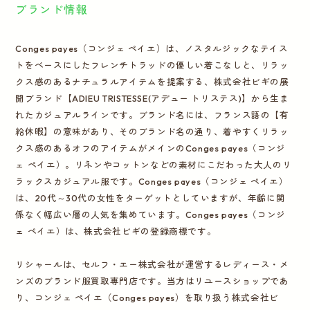
ブランド情報
Conges payes（コンジェ ペイエ）は、ノスタルジックなテイス
トをベースにしたフレンチトラッドの優しい着こなしと、リラッ
クス感のあるナチュラルアイテムを提案する、株式会社ビギの展
開ブランド【ADIEU TRISTESSE(アデュー トリステス)】から生ま
れたカジュアルラインです。ブランド名には、フランス語の【有
給休暇】の意味があり、そのブランド名の通り、着やすくリラッ
クス感のあるオフのアイテムがメインのConges payes（コンジ
ェ ペイエ）。リネンやコットンなどの素材にこだわった大人のリ
ラックスカジュアル服です。Conges payes（コンジェ ペイエ）
は、20代～30代の女性をターゲットとしていますが、年齢に関
係なく幅広い層の人気を集めています。Conges payes（コンジ
ェ ペイエ）は、株式会社ビギの登録商標です。
リシャールは、セルフ・エー株式会社が運営するレディース・メ
ンズのブランド服買取専門店です。当方はリユースショップであ
り、コンジェ ペイエ（Conges payes）を取り扱う株式会社ビ