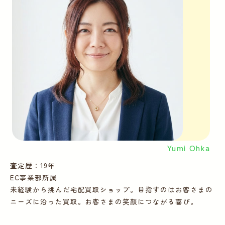
Yumi Ohka
査定歴：19年
査
EC事業部所属
E
未経験から挑んだ宅配買取ショップ。目指すのはお客さまの
多
ニーズに沿った買取。お客さまの笑顔につながる喜び。
ー