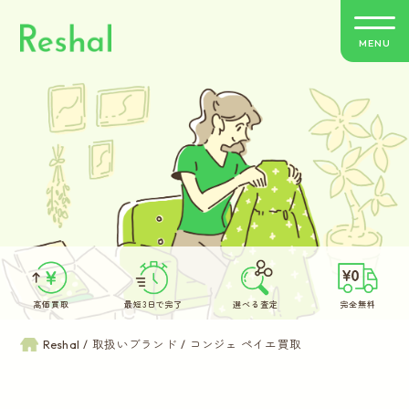
MENU
リシャールの特徴
買取方法のご案内
取扱いブランド
よくあるご質問
高価買取
最短3日で完了
選べる査定
完全無料
お客さまの声
Reshal
取扱いブランド
コンジェ ペイエ買取
バイヤー紹介