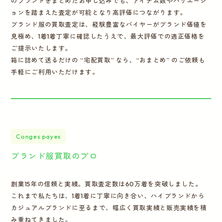
のブランドをまとめたお申し込みでも、アイテム数やバリエーシ
ョンを踏まえた査定が可能となり高評価につながります。
ブランド服の買取査定は、経験豊富なバイヤーがブランド価値を
見極め、1着1着丁寧に確認したうえで、最大評価での適正価格を
ご提示いたします。
箱に詰めて送るだけの “宅配買取” なら、“おまとめ” のご依頼も
手軽にご利用いただけます。
Conges payes
ブランド服買取のプロ
創業15年の信頼と実績。買取査定数は60万着を突破しました。
これまで私たちは、1着1着に丁寧に向き合い、ハイブランドから
カジュアルブランドに至るまで、幅広く買取実績と販売実績を積
み重ねてきました。