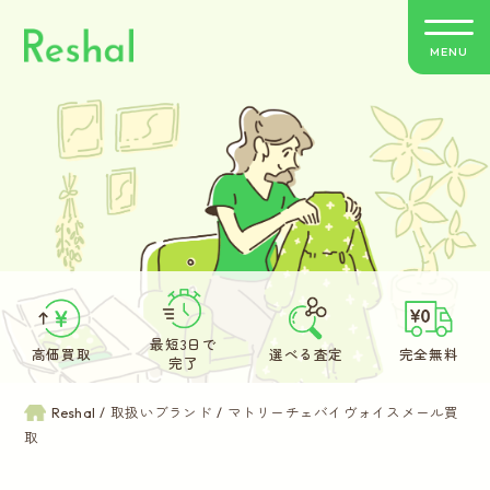
MENU
リシャールの特徴
買取方法のご案内
取扱いブランド
よくあるご質問
最短3日で
高価買取
選べる査定
完全無料
完了
お客さまの声
Reshal
取扱いブランド
マトリーチェバイヴォイスメール買
取
バイヤー紹介