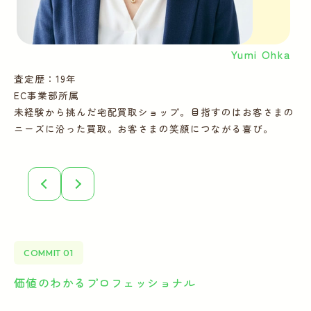
Yumi Ohka
査定歴：19年
査
EC事業部所属
E
未経験から挑んだ宅配買取ショップ。目指すのはお客さまの
多
ニーズに沿った買取。お客さまの笑顔につながる喜び。
ー
COMMIT 01
価値のわかるプロフェッショナル
全