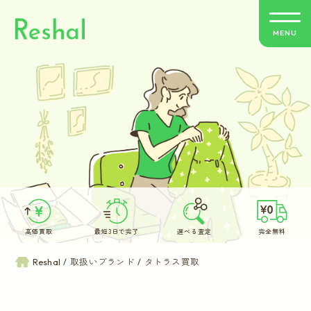
MENU
リシャールの特徴
買取方法のご案内
取扱いブランド
よくあるご質問
高価買取
最短3日で完了
選べる査定
完全無料
お客さまの声
Reshal
取扱いブランド
タトラス買取
バイヤー紹介