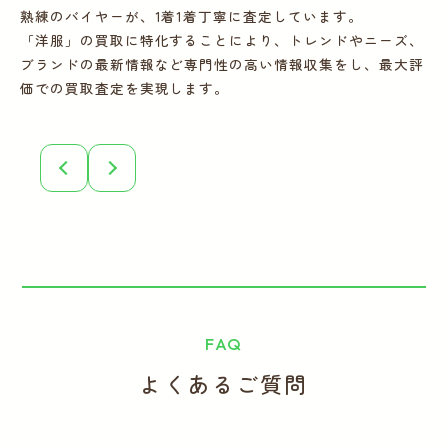
熟練のバイヤーが、1着1着丁寧に査定しています。
宅
「洋服」の買取に特化することにより、トレンドやニーズ、
の
ブランドの最新情報など専門性の高い情報収集をし、最大評
フ
価での買取査定を実現します。
こ
誠
FAQ
よくあるご質問