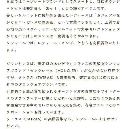
日本ではコーポレートブランドとしてスタートし、特にダウンジ
ャケットは査定員も「おっ！」と目の輝くアイテムです。
美しいシルエットに機能性を備えたレディースは「カジュアルな
がらもエレガンスな雰囲気」という言葉にふさわしく、上質で着
心地の良いスタイリッシュなシルエットで大手セレクトショップ
からもイチ押しのメンズは一度羽織るとやみつきに。
リシャールでは、レディース・メンズ、どちらも高価買取いたし
ます。
ダウンといえば、査定員のあいだでもフランスの高級ダウンウェ
アブランド「モンクレール（MONCLER）」が欠かせない存在で
すが、タトラス（TATRAS）も市場動向、査定員の注目度共に上
昇中のダウンウェアブランドです。
世界的にも高品質で知られるポーランド産の貴重なホワイトグー
スのダウンフェザーは驚くほど軽いと大評判。こだわりのある素
材開発で世界中のセレブからも人気を集め、有名ブランドとのコ
ラボレーションも行っています。
タトラス（TATRAS）の高価買取なら、リシャールにおまかせく
ださい。