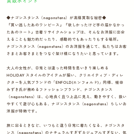
買取ポイント
◆ナゴンスタンス（nagonstans）が高価買取な秘密◆
『買い逃したあのワンピース』『欲しかったけど手の届かなかっ
たあのコート』古着リサイクルショップは、そんなお洋服に出会
えることも魅力的だったり、感動的でもあったりもする場所。
ナゴンスタンス（nagonstans）のお洋服を通じて、私たちはお客
さまとお客さまとをつなぐ架け橋になりたいと思っています。
大人の女性が、日常とは違った時間を思いきり楽しめる
HOLIDAY スタイルのアイテムが揃い、クリエイティブ・ディレ
クターを人気ブランドの「ENFOLD(エンフォルド)」同様、植田
みずき氏が務めるファッションブランド、ナゴンスタンス
（nagonstans）は、心地良く且つ上品に見え、動きやすく、扱い
やすくて遊び心もある、ナゴンスタンス（nagonstans）らしいお
洋服が特徴です。
旅に出るときなど、いつもと違う日常に着たくなる、ナゴンスタ
ンス（nagonstans）のナチュラルすぎずカジュアルすぎない、気