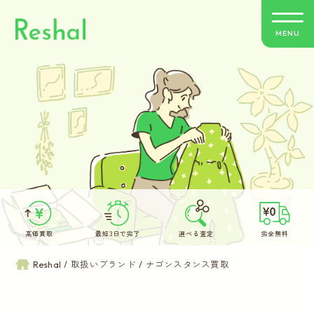
MENU
リシャールの特徴
買取方法のご案内
取扱いブランド
よくあるご質問
高価買取
最短3日で完了
選べる査定
完全無料
お客さまの声
Reshal
取扱いブランド
ナゴンスタンス買取
バイヤー紹介