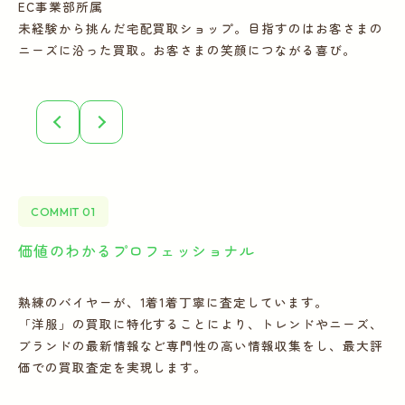
EC事業部所属
E
未経験から挑んだ宅配買取ショップ。目指すのはお客さまの
多
ニーズに沿った買取。お客さまの笑顔につながる喜び。
ー
COMMIT 01
価値のわかるプロフェッショナル
全
熟練のバイヤーが、1着1着丁寧に査定しています。
宅
「洋服」の買取に特化することにより、トレンドやニーズ、
の
ブランドの最新情報など専門性の高い情報収集をし、最大評
フ
価での買取査定を実現します。
こ
誠