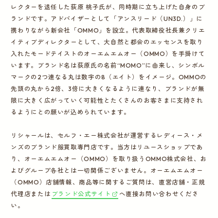
レクターを退任した荻原 桃子氏が、同時期に立ち上げた自身のブ
ランドです。アドバイザーとして「アンスリード（UN3D.）」に
携わりながら新会社「OMMO」を設立。代表取締役社長兼クリエ
イティブディレクターとして、大自然と都会のエッセンスを取り
入れたモードテイストのオーエムエムオー（OMMO）を手掛けて
います。ブランド名は荻原氏の名前“MOMO”に由来し、シンボル
マークの2つ連なる丸は数字の8（エイト）をイメージ。OMMOの
先頭の丸から2倍、3倍に大きくなるように連なり、ブランドが無
限に大きく広がっていく可能性とたくさんのお客さまに支持され
るようにとの願いが込められています。
リシャールは、セルフ・エー株式会社が運営するレディース・メ
ンズのブランド服買取専門店です。当方はリユースショップであ
り、オーエムエムオー（OMMO）を取り扱うOMMO株式会社、お
よびグループ各社とは一切関係ございません。オーエムエムオー
（OMMO）店舗情報、商品等に関するご質問は、直営店舗・正規
代理店または
ブランド公式サイト
へ直接お問い合わせくださ
い。