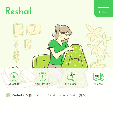
MENU
リシャールの特徴
買取方法のご案内
取扱いブランド
よくあるご質問
高価買取
最短3日で完了
選べる査定
完全無料
お客さまの声
Reshal
取扱いブランド
オーエムエムオー買取
バイヤー紹介