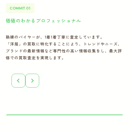
COMMIT 01
価値のわかるプロフェッショナル
全
熟練のバイヤーが、1着1着丁寧に査定しています。
宅
「洋服」の買取に特化することにより、トレンドやニーズ、
の
ブランドの最新情報など専門性の高い情報収集をし、最大評
フ
価での買取査定を実現します。
こ
誠