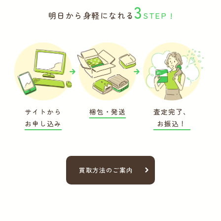
3
明日から身軽になれる
STEP !
サイトから
梱包・発送
査定完了、
お申し込み
お振込！
買取方法のご案内