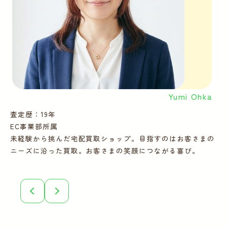
Yumi Ohka
査定歴：19年
査
EC事業部所属
E
未経験から挑んだ宅配買取ショップ。目指すのはお客さまの
多
ニーズに沿った買取。お客さまの笑顔につながる喜び。
ー