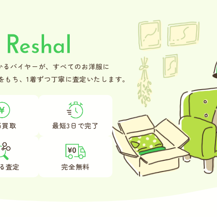
かるバイヤーが、
すべてのお洋服に
をもち、
1着ずつ丁寧に査定いたします。
価買取
最短3日で
完了
る査定
完全無料