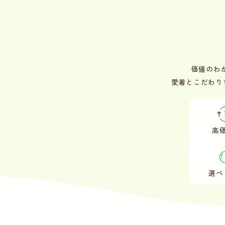
価値のわ
愛着とこだわり
高
選べ