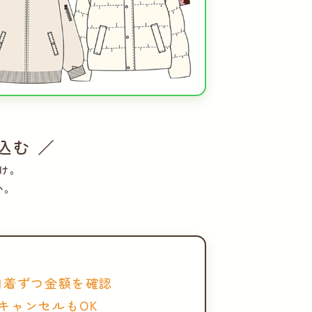
込む ／
け。
い。
1着ずつ金額を確認
キャンセルもOK