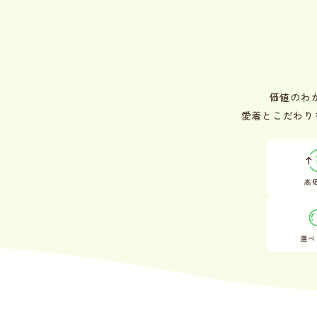
価値のわ
愛着とこだわり
高
選べ