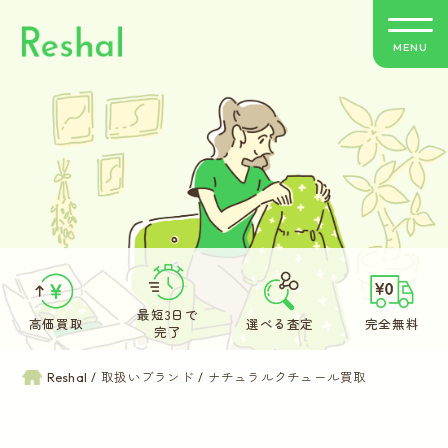
MENU
リシャールの特徴
買取方法のご案内
取扱いブランド
よくあるご質問
最短3日で
高価買取
選べる査定
完全無料
完了
お客さまの声
Reshal
取扱いブランド
ナチュラルクチュール買取
バイヤー紹介