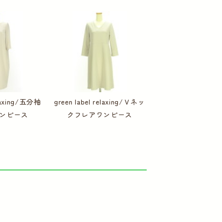
elaxing/五分袖
green label relaxing/Ｖネッ
ンピース
クフレアワンピース