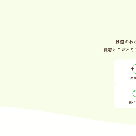
価値のわ
愛着とこだわり
高
選べ