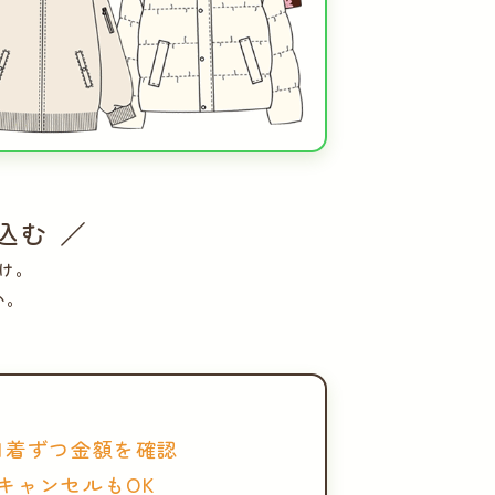
込む ／
け。
い。
1着ずつ金額を確認
キャンセルもOK