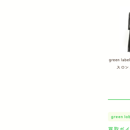
green lab
スロン
green lab
買取ポ