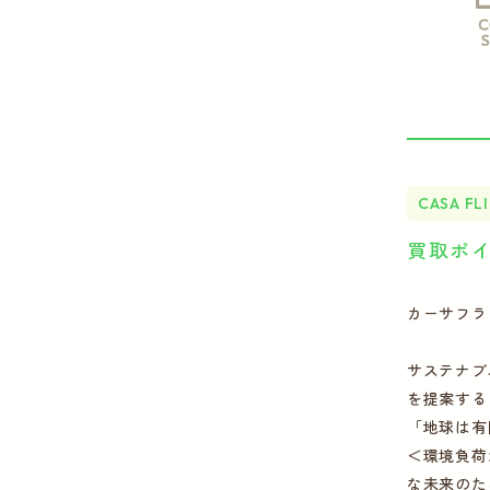
CASA FL
買取ポ
カーサフライ
サステナブ
を提案するブ
「地球は有
＜環境負荷
な未来のた