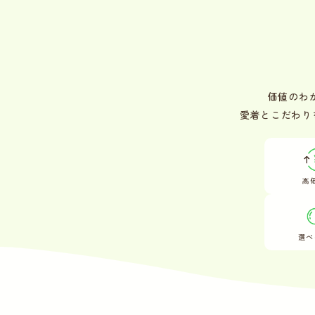
価値のわ
愛着とこだわり
高
選べ