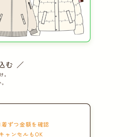
込む ／
け。
い。
1着ずつ金額を確認
キャンセルもOK