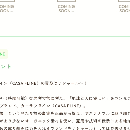
INE
イント
ン（CASA FLINE）の買取はリシャールへ！
ル（持続可能）な思考で常に考え、「地球と人に優しい」をコンセ
ランド、カーサフライン（CASA FLINE）。
限」という当たり前の事実を正面から捉え、サステナブルに取り組
がより少ないオーガニック素材を使い、雇用や技術の伝承による地
めの取り組みに力を入れるブランドをリシャールとしては見逃せま