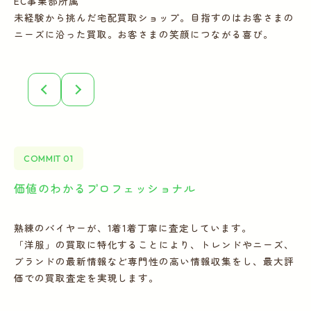
EC事業部所属
E
未経験から挑んだ宅配買取ショップ。目指すのはお客さまの
多
ニーズに沿った買取。お客さまの笑顔につながる喜び。
ー
COMMIT 01
価値のわかるプロフェッショナル
全
熟練のバイヤーが、1着1着丁寧に査定しています。
宅
「洋服」の買取に特化することにより、トレンドやニーズ、
の
ブランドの最新情報など専門性の高い情報収集をし、最大評
フ
価での買取査定を実現します。
こ
誠