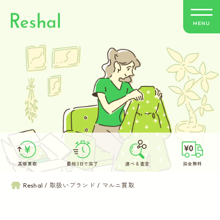
MENU
リシャールの特徴
買取方法のご案内
取扱いブランド
よくあるご質問
高価買取
最短3日で完了
選べる査定
完全無料
お客さまの声
Reshal
取扱いブランド
マルニ買取
バイヤー紹介