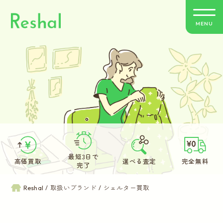
MENU
リシャールの特徴
買取方法のご案内
取扱いブランド
よくあるご質問
最短3日で
高価買取
選べる査定
完全無料
完了
お客さまの声
Reshal
取扱いブランド
シェルター買取
バイヤー紹介