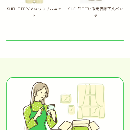
SHEL'TTER/メロウフリルニッ
SHEL'TTER/微光沢膝下丈パン
ト
ツ