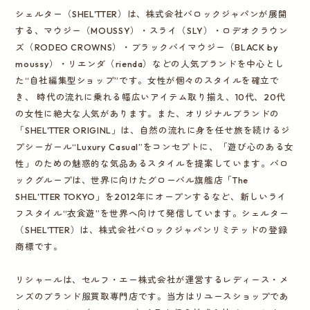
シェルター（SHEL'TTER）は、株式会社バロックジャパンが展開
する、マウジー（MOUSSY）・スライ（SLY）・ロデオクラウン
ズ（RODEO CROWNS）・ブラックバイマウジー（BLACK by
moussy）・リエンダ（rienda）などの人気ブランドを中心とし
た“自社編集型ショップ”です。女性が個々のスタイルを確立で
き、 時代の流れに乗れる幅広いアイテム取り揃え、10代、20代
の女性に絶大な人気があります。また、オリジナルブランドの
「SHEL'TTER ORIGINL」は、自然の流れに身を任せ旅を続けるジ
プシーガール“Luxury Casual”をコンセプトに、「遊び心のある女
性」のための魅惑的な気品あるスタイルを提案しています。バロ
ックグループは、世界に向けたグローバル旗艦店「The
SHEL'TTER TOKYO」を2012年にオープンするなど、新しいライ
フスタイル“衣食遊”を世界へ向けて発信しています。シェルター
（SHEL'TTER）は、株式会社バロックジャパンリミテッドの登録
商標です。
リシャールは、セルフ・エー株式会社が運営するレディース・メ
ンズのブランド服買取専門店です。当方はリユースショップであ