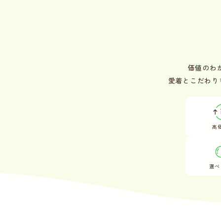
価値のわ
愛着とこだわり
高
選べ