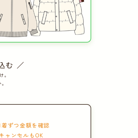
込む ／
け。
い。
1着ずつ金額を確認
キャンセルもOK