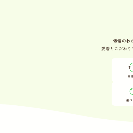
価値のわ
愛着とこだわり
高
選べ