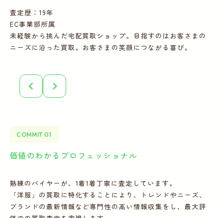
査定歴：19年
査
EC事業部所属
E
未経験から挑んだ宅配買取ショップ。目指すのはお客さまの
多
ニーズに沿った買取。お客さまの笑顔につながる喜び。
ー
COMMIT 01
価値のわかるプロフェッショナル
全
熟練のバイヤーが、1着1着丁寧に査定しています。
宅
「洋服」の買取に特化することにより、トレンドやニーズ、
の
ブランドの最新情報など専門性の高い情報収集をし、最大評
フ