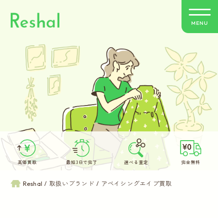
MENU
リシャールの特徴
買取方法のご案内
取扱いブランド
よくあるご質問
高価買取
最短3日で完了
選べる査定
完全無料
お客さまの声
Reshal
取扱いブランド
アベイシングエイプ買取
バイヤー紹介