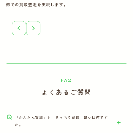
価での買取査定を実現します。
こ
誠
FAQ
よくあるご質問
Q
「かんたん買取」と「きっちり買取」違いは何です
か。