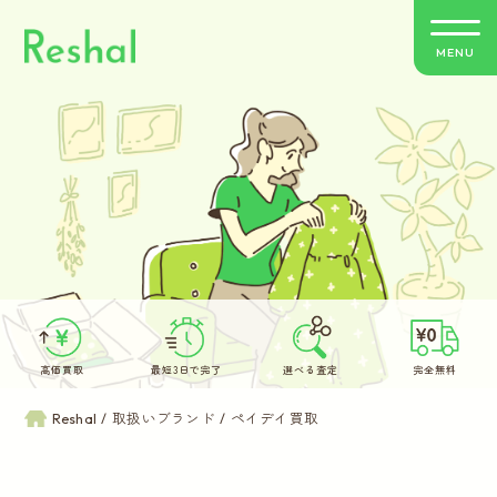
MENU
リシャールの特徴
買取方法のご案内
取扱いブランド
よくあるご質問
高価買取
最短3日で完了
選べる査定
完全無料
お客さまの声
Reshal
取扱いブランド
ペイデイ買取
バイヤー紹介