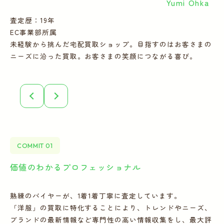
Yumi Ohka
査定歴：19年
査
EC事業部所属
E
未経験から挑んだ宅配買取ショップ。目指すのはお客さまの
多
ニーズに沿った買取。お客さまの笑顔につながる喜び。
ー
COMMIT 01
価値のわかるプロフェッショナル
全
熟練のバイヤーが、1着1着丁寧に査定しています。
宅
「洋服」の買取に特化することにより、トレンドやニーズ、
の
ブランドの最新情報など専門性の高い情報収集をし、最大評
フ