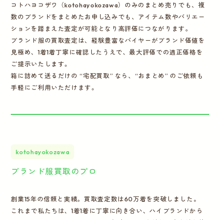
コトハヨコザワ（kotohayokozawa）のみのまとめ売りでも、複
数のブランドをまとめたお申し込みでも、アイテム数やバリエー
ションを踏まえた査定が可能となり高評価につながります。
ブランド服の買取査定は、経験豊富なバイヤーがブランド価値を
見極め、1着1着丁寧に確認したうえで、最大評価での適正価格を
ご提示いたします。
箱に詰めて送るだけの “宅配買取” なら、“おまとめ” のご依頼も
手軽にご利用いただけます。
kotohayokozawa
ブランド服買取のプロ
創業15年の信頼と実績。買取査定数は60万着を突破しました。
これまで私たちは、1着1着に丁寧に向き合い、ハイブランドから