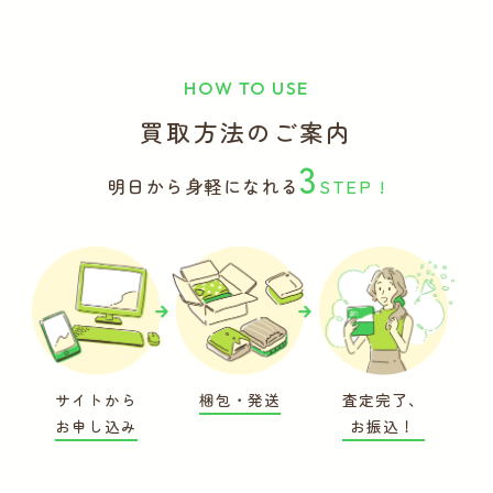
HOW TO USE
買取方法のご案内
3
明日から身軽になれる
STEP !
サイトから
梱包・発送
査定完了、
お申し込み
お振込！