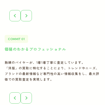
COMMIT 01
価値のわかるプロフェッショナル
全
熟練のバイヤーが、1着1着丁寧に査定しています。
宅
「洋服」の買取に特化することにより、トレンドやニーズ、
の
ブランドの最新情報など専門性の高い情報収集をし、最大評
フ
価での買取査定を実現します。
こ
誠