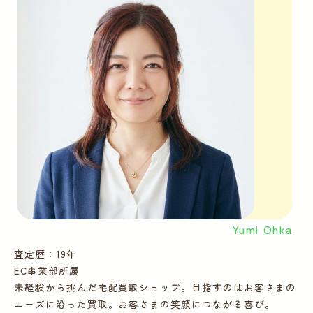
Yumi Ohka
査定歴：19年
査
EC事業部所属
E
未経験から挑んだ宅配買取ショップ。目指すのはお客さまの
多
ニーズに沿った買取。お客さまの笑顔につながる喜び。
ー