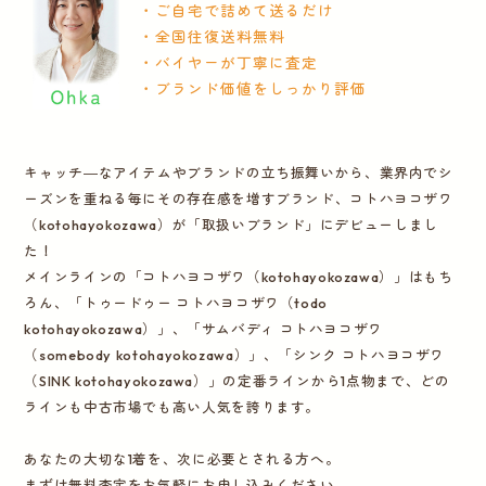
・ご自宅で詰めて送るだけ
・全国往復送料無料
・バイヤーが丁寧に査定
・ブランド価値をしっかり評価
キャッチ―なアイテムやブランドの立ち振舞いから、業界内でシ
ーズンを重ねる毎にその存在感を増すブランド、コトハヨコザワ
（kotohayokozawa）が「取扱いブランド」にデビューしまし
た！
メインラインの「コトハヨコザワ（kotohayokozawa）」はもち
ろん、「トゥードゥー コトハヨコザワ（todo
kotohayokozawa）」、「サムバディ コトハヨコザワ
（somebody kotohayokozawa）」、「シンク コトハヨコザワ
（SINK kotohayokozawa）」の定番ラインから1点物まで、どの
ラインも中古市場でも高い人気を誇ります。
あなたの大切な1着を、次に必要とされる方へ。
まずは無料査定をお気軽にお申し込みください。