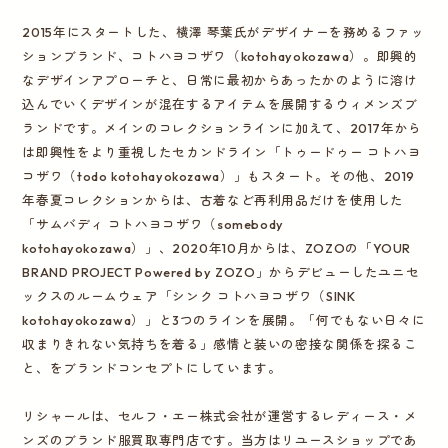
2015年にスタートした、横澤 琴葉氏がデザイナーを務めるファッ
ションブランド、コトハヨコザワ（kotohayokozawa）。即興的
なデザインアプローチと、日常に最初からあったかのように溶け
込んでいくデザインが混在するアイテムを展開するウィメンズブ
ランドです。メインのコレクションラインに加えて、2017年から
は即興性をより重視したセカンドライン「トゥードゥー コトハヨ
コザワ（todo kotohayokozawa）」もスタート。その他、2019
年春夏コレクションからは、古着など再利用品だけを使用した
「サムバディ コトハヨコザワ（somebody
kotohayokozawa）」、2020年10月からは、ZOZOの「YOUR
BRAND PROJECT Powered by ZOZO」からデビューしたユニセ
ックスのルームウェア「シンク コトハヨコザワ（SINK
kotohayokozawa）」と3つのラインを展開。「何でもない日々に
収まりきれない気持ちを着る」​​感情と装いの密接な関係を探るこ
と、をブランドコンセプトにしています。
リシャールは、セルフ・エー株式会社が運営するレディース・メ
ンズのブランド服買取専門店です。当方はリユースショップであ