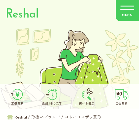
MENU
リシャールの特徴
買取方法のご案内
取扱いブランド
よくあるご質問
高価買取
最短3日で完了
選べる査定
完全無料
お客さまの声
Reshal
取扱いブランド
コトハヨコザワ買取
バイヤー紹介