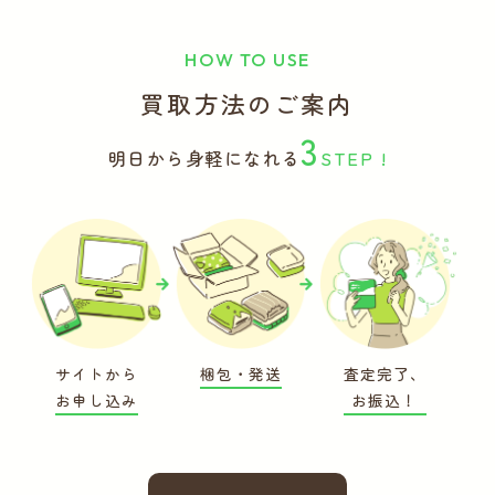
HOW TO USE
買取方法のご案内
3
明日から身軽になれる
STEP !
サイトから
梱包・発送
査定完了、
お申し込み
お振込！