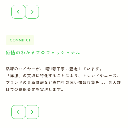
COMMIT 01
価値のわかるプロフェッショナル
全
熟練のバイヤーが、1着1着丁寧に査定しています。
宅
「洋服」の買取に特化することにより、トレンドやニーズ、
の
ブランドの最新情報など専門性の高い情報収集をし、最大評
フ
価での買取査定を実現します。
こ
誠