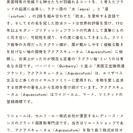
英国特有の気候でも紳士たちが羽織れるコートを、と考えたブラ
ンドの起源に由来し、ラテン語の「水（aqua）」と「盾
（scutum）」の2語を組み合わせた「防水」を意味する造語で
す。そしてその名を冠した防水コートは世界的評価を受け、170
年以上モダン・ブリティッシュブランドの代表として真摯にもの
と向き合い、可能性を探り、その度に進化してきました。クリミ
ア戦争の大将だったラグラン卿が、肩が動かしやすく俊敏な動き
を妨げない袖の開発をアクアスキュータム（Aquascutum）に依
頼し、出来上がったのが現在も定番の“ラグラン袖”というのは有
名なお話です。バーバリー（Burberry）と並ぶ「英国王室御用達
ブランド」アクアスキュータム（Aquascutum）は、エリザベス
女王など多くのロイヤルファミリーに愛用され、本物を愛し追求
する世界中の著名人から支持を受け続けています。アクアスキュ
ータム（Aquascutum）はワイジーエム、マート、リミテッドの
登録商標です。
リシャールは、セルフ・エー株式会社が運営するレディース・メ
ンズのブランド服買取専門店です。当方はリユースショップであ
り、アクアスキュータム（Aquascutum）を取り扱う株式会社オ