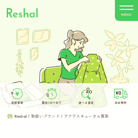
MENU
リシャールの特徴
買取方法のご案内
取扱いブランド
よくあるご質問
高価買取
最短3日で完了
選べる査定
完全無料
お客さまの声
Reshal
取扱いブランド
アクアスキュータム買取
バイヤー紹介