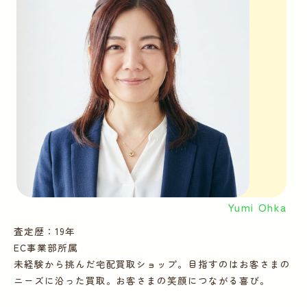
Yumi Ohka
査定歴：19年
査
EC事業部所属
E
未経験から挑んだ宅配買取ショップ。目指すのはお客さまの
多
ニーズに沿った買取。お客さまの笑顔につながる喜び。
ー