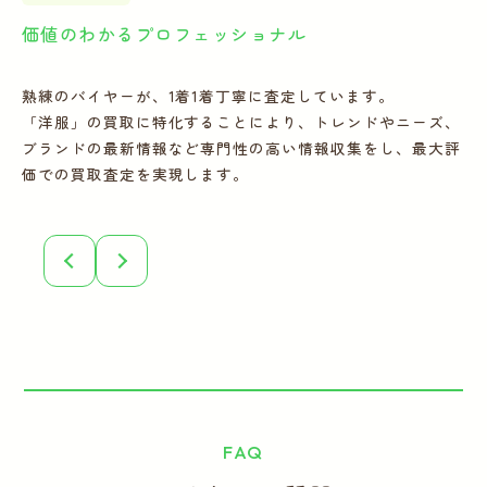
価値のわかるプロフェッショナル
全
熟練のバイヤーが、1着1着丁寧に査定しています。
宅
「洋服」の買取に特化することにより、トレンドやニーズ、
の
ブランドの最新情報など専門性の高い情報収集をし、最大評
フ
価での買取査定を実現します。
こ
誠
FAQ