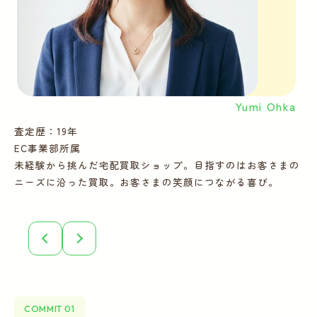
Yumi Ohka
査定歴：19年
査
EC事業部所属
E
未経験から挑んだ宅配買取ショップ。目指すのはお客さまの
多
ニーズに沿った買取。お客さまの笑顔につながる喜び。
ー
COMMIT 01