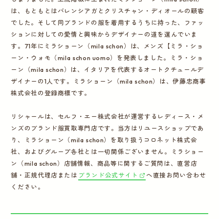
は、もともとはバレンシアガとクリスチャン・ディオールの顧客
でした。そして同ブランドの服を着用するうちに持った、ファッ
ションに対しての愛情と興味からデザイナーの道を選んでいま
す。71年にミラショーン（mila schon）は、メンズ【ミラ・ショ
ーン・ウォモ（mila schon uomo）を発表しました。ミラ・ショ
ーン（mila schon）は、イタリアを代表するオートクチュールデ
ザイナーの1人です。ミラショーン（mila schon）は、伊藤忠商事
株式会社の登録商標です。
リシャールは、セルフ・エー株式会社が運営するレディース・メ
ンズのブランド服買取専門店です。当方はリユースショップであ
り、ミラショーン（mila schon）を取り扱うコロネット株式会
社、およびグループ各社とは一切関係ございません。ミラショー
ン（mila schon）店舗情報、商品等に関するご質問は、直営店
舗・正規代理店または
ブランド公式サイト
へ直接お問い合わせ
ください。