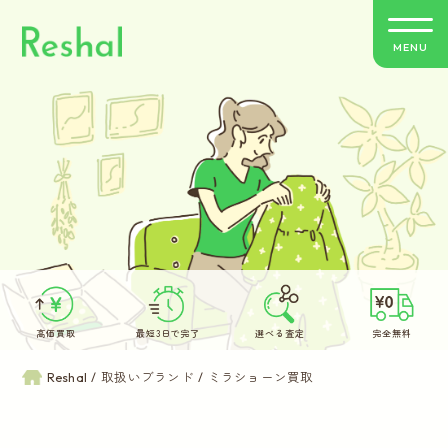
MENU
リシャールの特徴
買取方法のご案内
取扱いブランド
よくあるご質問
高価買取
最短3日で完了
選べる査定
完全無料
お客さまの声
Reshal
取扱いブランド
ミラショーン買取
バイヤー紹介