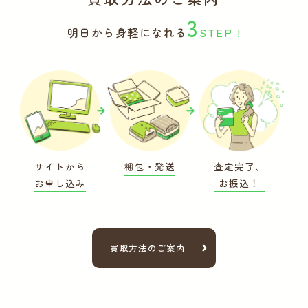
3
明日から身軽になれる
STEP !
サイトから
梱包・発送
査定完了、
お申し込み
お振込！
買取方法のご案内