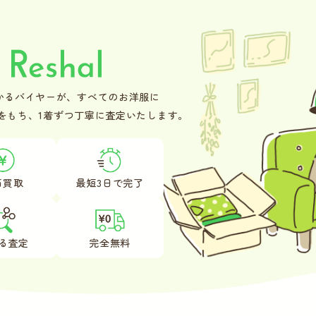
かるバイヤーが、
すべてのお洋服に
をもち、
1着ずつ丁寧に査定いたします。
価買取
最短3日で
完了
る査定
完全無料