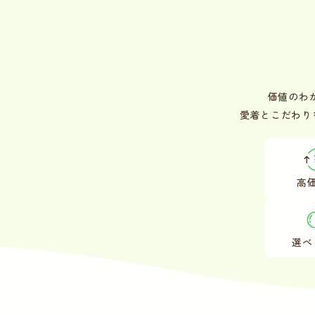
価値のわ
愛着とこだわり
高
選べ