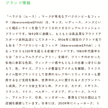
ブランド情報
「ヘラジカ（ムース）」マークが有名なアバクロンビー＆フィッ
チ（Abercrombie&Fitch）は、キッズ、レディース、メンズとい
った幅広いラインを扱うアメリカのメガカジュアルファッション
ブランドです。1892年に創業し、もともとは高品質なアウトドア
スポーツ衣料品店としてスタート。1904年に現在のブランド名で
もある「アバクロンビー＆フィッチ（Abercrombie&Fitch）」と
なってからも120年を超える老舗ブランドです。1980年代後半か
らは「カジュアルラグジュアリー」を掲げ、ブリーチのかかった
生地に多彩な色彩、ヴィンテージ感やもともとの古着っぽさに加
えて、色、サイズ、プリントが豊富なアイテムを展開。ライフス
タイル型のブランドとして世界のセレブやハリウッドスターも愛
用するなど支持を集め、世界中の人々に愛されるメガブランドへ
と成長。アメリカ全土をはじめ、アメリカ、カナダ、イギリス、
フランス、ドイツ、ベルギー、イタリア、デンマーク、スペイ
ン、アイルランド、日本、シンガポール、香港など10カ国以上で
店舗を展開しています。日本には、2009年にニューヨーク、ミ