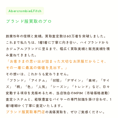
Abercrombie&Fitch
ブランド服買取のプロ
創業15年の信頼と実績。買取査定数は60万着を突破しました。
これまで私たちは、1着1着に丁寧に向き合い、ハイブランドから
カジュアルブランドに至るまで、幅広く買取実績と販売実績を積
み重ねてきました。
「お客さまの思い出が詰まった大切なお洋服だからこそ、
その一着に最高の価値を見出す。」
その想いは、これからも変わりません。
「ブランド」「アイテム」「状態」「デザイン」「素材」「サイ
ズ」「柄」「色」「人気」「シーズン」「トレンド」など、日々
変動する項目を見極めるため、当店独自のMPIM（市場価格連動）
査定システムと、経験豊富なバイヤーの専門知識を掛け合わせ、1
着1着細かく丁寧に査定いたします。
ブランド服買取専門店
の高価買取を、ぜひご実感ください。