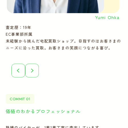
Yumi Ohka
査定歴：19年
査
EC事業部所属
E
未経験から挑んだ宅配買取ショップ。目指すのはお客さまの
多
ニーズに沿った買取。お客さまの笑顔につながる喜び。
ー
COMMIT 01
価値のわかるプロフェッショナル
全
熟練のバイヤーが、1着1着丁寧に査定しています。
宅