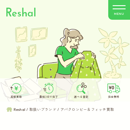
MENU
リシャールの特徴
買取方法のご案内
取扱いブランド
よくあるご質問
高価買取
最短3日で完了
選べる査定
完全無料
お客さまの声
Reshal
取扱いブランド
アバクロンビー＆フィッチ買取
バイヤー紹介