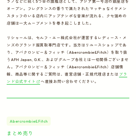
ラノなどに続く5つ目の旗艦店として、アジア第一号店の銀座店を
オープン。フレグランスの香りで満たされたマッチョなイケメン
スタッフのいる店内にアップテンポな音楽が流れる、クセ強めの
店舗は一大ムーブメントを巻き起こしました。
リシャールは、セルフ・エー株式会社が運営するレディース・メ
ンズのブランド服買取専門店です。当方はリユースショップであ
り、アバクロンビー＆フィッチ（Abercrombie&Fitch）を取り扱
うAFH Japan, G.K.、およびグループ各社とは一切関係ございませ
ん。アバクロンビー＆フィッチ（Abercrombie&Fitch）店舗情
報、商品等に関するご質問は、直営店舗・正規代理店または
ブラ
ンド公式サイト
へ直接お問い合わせください。
Abercrombie&Fitch
まとめ売り