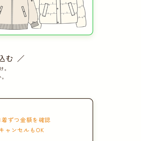
込む ／
け。
い。
1着ずつ金額を確認
キャンセルもOK