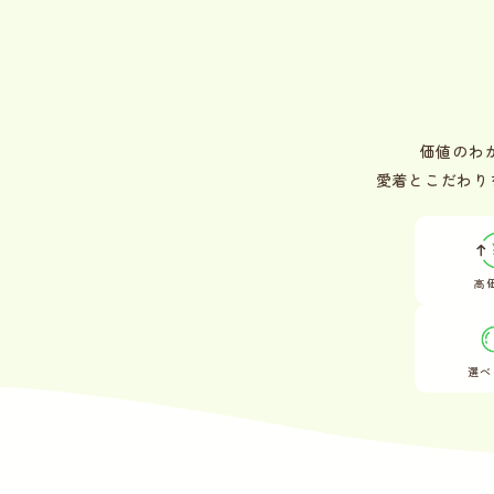
価値のわ
愛着とこだわり
高
選べ