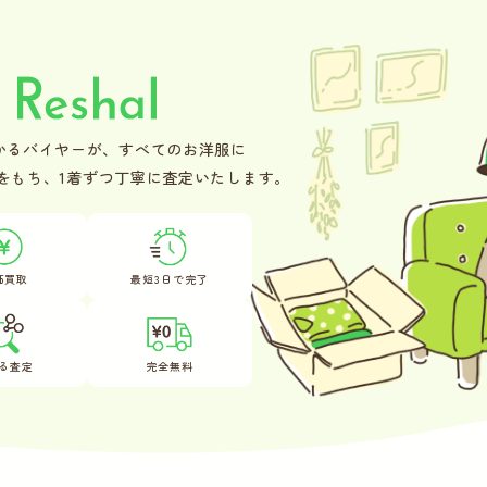
かるバイヤーが、
すべてのお洋服に
をもち、
1着ずつ丁寧に査定いたします。
価買取
最短3日で完了
る査定
完全無料