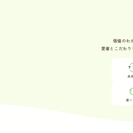
価値のわ
愛着とこだわり
高
選べ