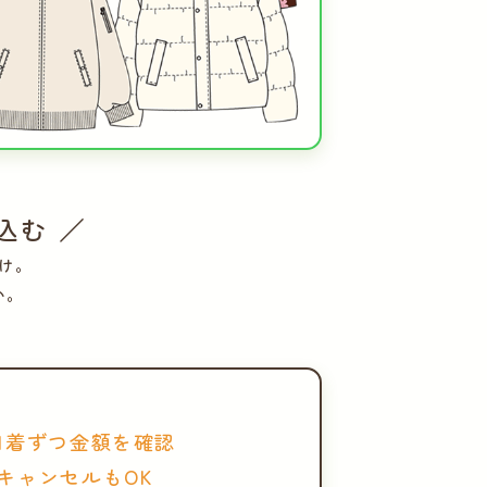
込む ／
け。
い。
1着ずつ金額を確認
キャンセルもOK