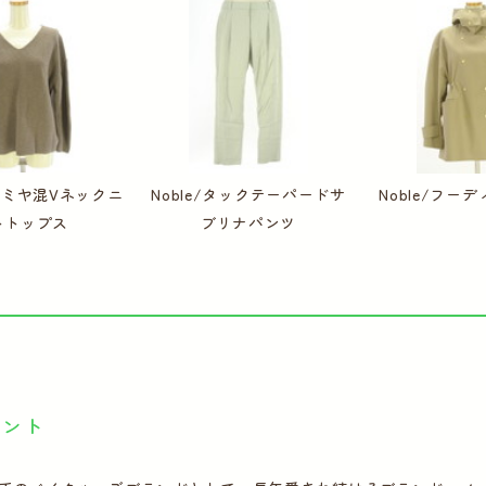
カシミヤ混Vネックニ
Noble/タックテーパードサ
Noble/フー
トトップス
ブリナパンツ
イント