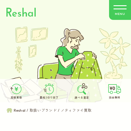
MENU
リシャールの特徴
買取方法のご案内
取扱いブランド
よくあるご質問
高価買取
最短3日で完了
選べる査定
完全無料
お客さまの声
Reshal
取扱いブランド
ノティファイ買取
バイヤー紹介