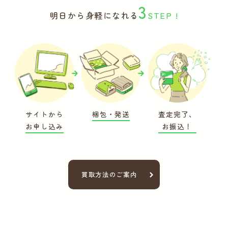
3
明日から身軽になれる
STEP !
サイトから
梱包・発送
査定完了、
お申し込み
お振込！
買取方法のご案内