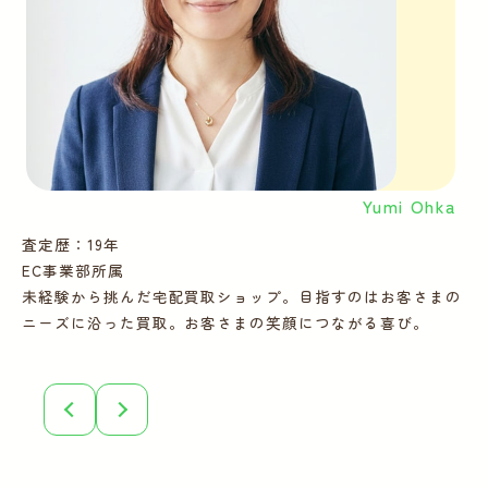
Yumi Ohka
査定歴：19年
査
EC事業部所属
E
未経験から挑んだ宅配買取ショップ。目指すのはお客さまの
多
ニーズに沿った買取。お客さまの笑顔につながる喜び。
ー