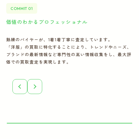
COMMIT 01
価値のわかるプロフェッショナル
全
熟練のバイヤーが、1着1着丁寧に査定しています。
宅
「洋服」の買取に特化することにより、トレンドやニーズ、
の
ブランドの最新情報など専門性の高い情報収集をし、最大評
フ
価での買取査定を実現します。
こ
誠