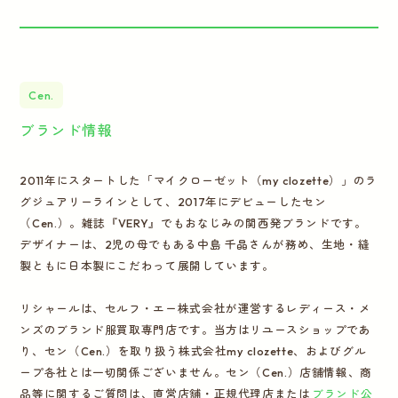
Cen.
ブランド情報
2011年にスタートした「マイクローゼット（my clozette）」のラ
グジュアリーラインとして、2017年にデビューしたセン
（Cen.）。雑誌『VERY』でもおなじみの関西発ブランドです。
デザイナーは、2児の母でもある中島 千晶さんが務め、生地・縫
製ともに日本製にこだわって展開しています。
リシャールは、セルフ・エー株式会社が運営するレディース・メ
ンズのブランド服買取専門店です。当方はリユースショップであ
り、セン（Cen.）を取り扱う株式会社my clozette、およびグル
ープ各社とは一切関係ございません。セン（Cen.）店舗情報、商
品等に関するご質問は、直営店舗・正規代理店または
ブランド公