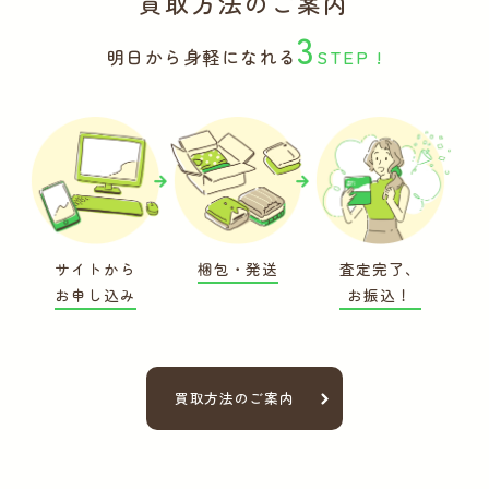
買取方法のご案内
3
明日から身軽になれる
STEP !
サイトから
梱包・発送
査定完了、
お申し込み
お振込！
買取方法のご案内