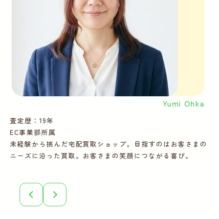
Yumi Ohka
査定歴：19年
査
EC事業部所属
E
未経験から挑んだ宅配買取ショップ。目指すのはお客さまの
多
ニーズに沿った買取。お客さまの笑顔につながる喜び。
ー