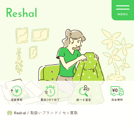
MENU
リシャールの特徴
買取方法のご案内
取扱いブランド
よくあるご質問
高価買取
最短3日で完了
選べる査定
完全無料
お客さまの声
Reshal
取扱いブランド
セン買取
バイヤー紹介