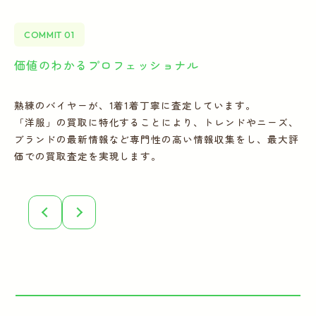
COMMIT 01
価値のわかるプロフェッショナル
全
熟練のバイヤーが、1着1着丁寧に査定しています。
宅
「洋服」の買取に特化することにより、トレンドやニーズ、
の
ブランドの最新情報など専門性の高い情報収集をし、最大評
フ
価での買取査定を実現します。
こ
誠