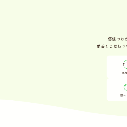
価値のわ
愛着とこだわり
高
選べ