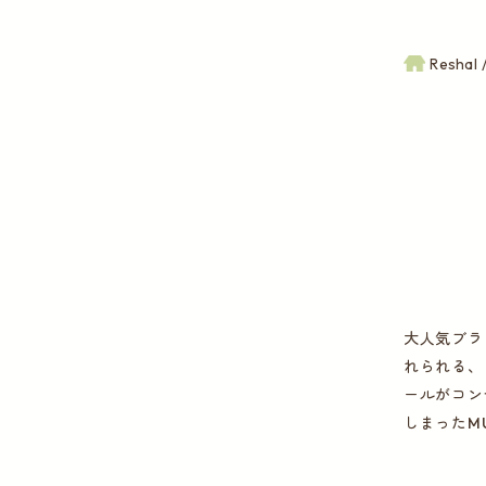
Reshal
大人気ブラ
れられる、
ールがコン
しまったM