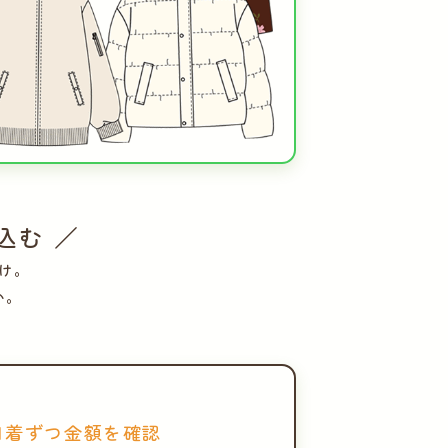
込む ／
け。
い。
1着ずつ金額を確認