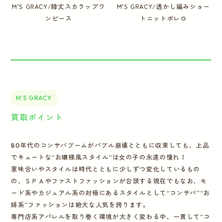
M'S GRACY/膝丈スカラップワ
M'S GRACY/透かし編みショー
ンピース
トニットボレロ
M'S GRACY
買取ポイント
80年代のコンサバブームがバブル崩壊とともに収束しても、上品
でキュートな“お嬢様風スタイル”は女の子の永遠の憧れ！
意味合いやスタイルは時代とともに少しずつ変化しているもの
の、ＳＰＡやファストファッションが台頭する現在でもなお、モ
ード系やカジュアル系の対極にあるスタイルとして“コンサバ”“お
姉系”ファッションは絶大な人気を誇ります。
専門店系アパレルを取り巻く環境が大きく変わる中、一貫して“コ