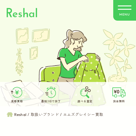
MENU
リシャールの特徴
買取方法のご案内
取扱いブランド
よくあるご質問
高価買取
最短3日で完了
選べる査定
完全無料
お客さまの声
Reshal
取扱いブランド
エムズグレイシー買取
バイヤー紹介