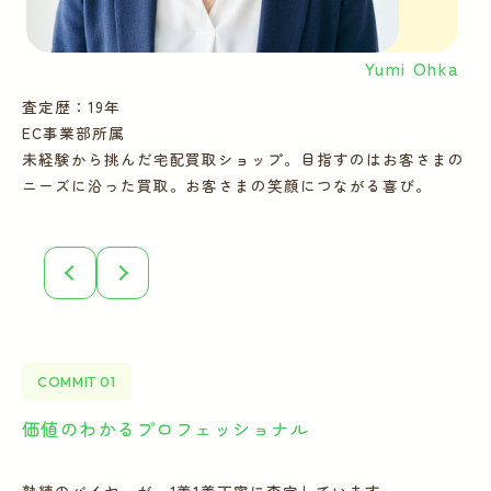
Yumi Ohka
査定歴：19年
査
EC事業部所属
E
未経験から挑んだ宅配買取ショップ。目指すのはお客さまの
多
ニーズに沿った買取。お客さまの笑顔につながる喜び。
ー
COMMIT 01
価値のわかるプロフェッショナル
全