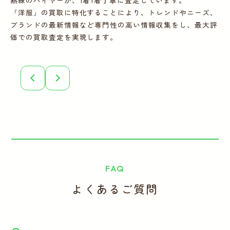
熟練のバイヤーが、1着1着丁寧に査定しています。
宅
「洋服」の買取に特化することにより、トレンドやニーズ、
の
ブランドの最新情報など専門性の高い情報収集をし、最大評
フ
価での買取査定を実現します。
こ
誠
FAQ
よくあるご質問