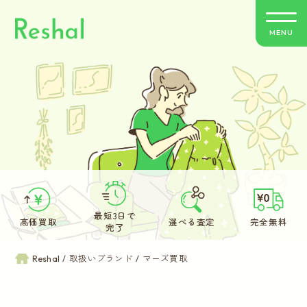
MENU
リシャールの特徴
買取方法のご案内
取扱いブランド
よくあるご質問
最短3日で
高価買取
選べる査定
完全無料
完了
お客さまの声
Reshal
取扱いブランド
マーズ買取
バイヤー紹介