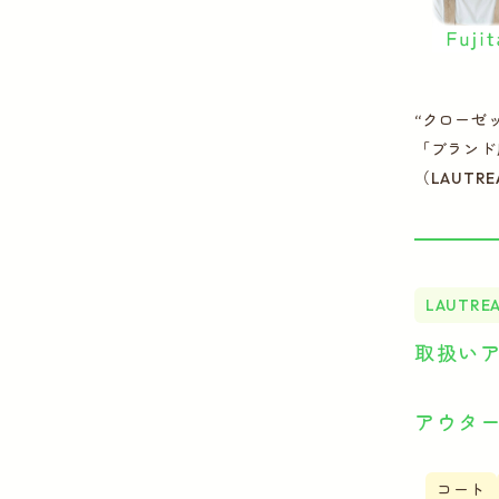
“クローゼ
「ブランド
（LAUTR
LAUTREA
取扱い
アウタ
コート