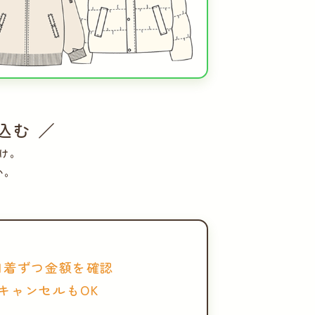
込む ／
け。
い。
1着ずつ金額を確認
キャンセルもOK