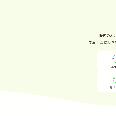
価値のわ
愛着とこだわり
高
選べ