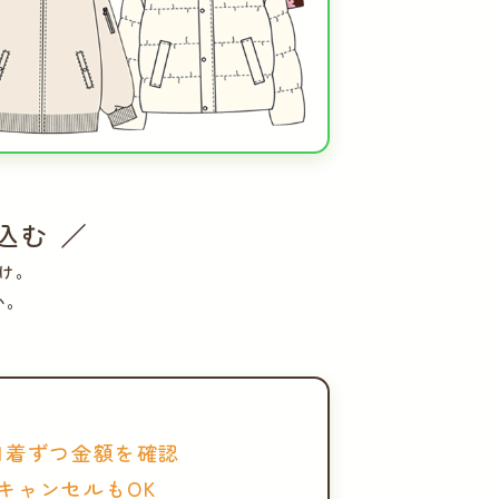
込む ／
け。
い。
1着ずつ金額を確認
キャンセルもOK