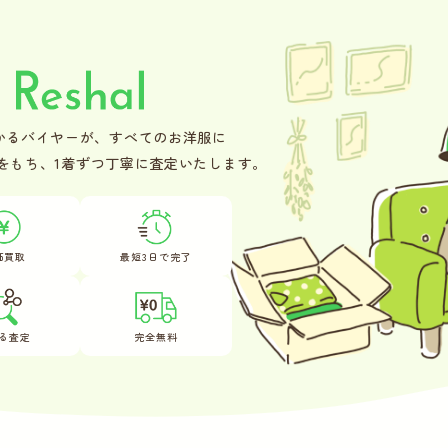
かるバイヤーが、
すべてのお洋服に
をもち、
1着ずつ丁寧に査定いたします。
価買取
最短3日で完了
る査定
完全無料