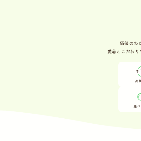
価値のわ
愛着とこだわり
高
選べ