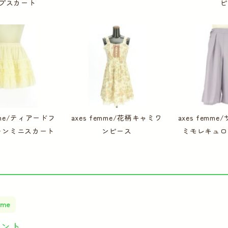
プスカート
ピ
emme/ティアードフ
axes femme/花柄キャミワ
axes femm
ォンミニスカート
ンピース
ミモレキュロ
mme
イント