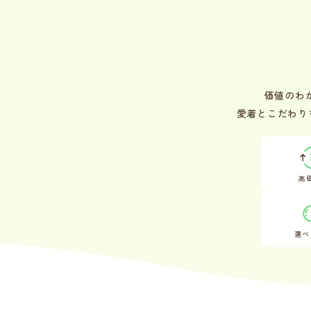
価値のわ
愛着とこだわり
高
選べ