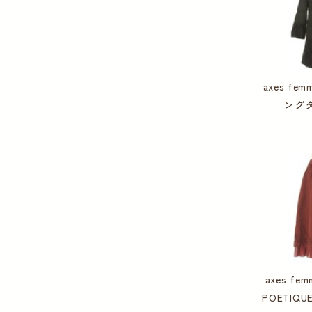
axes f
ング
axes fem
POETIQ