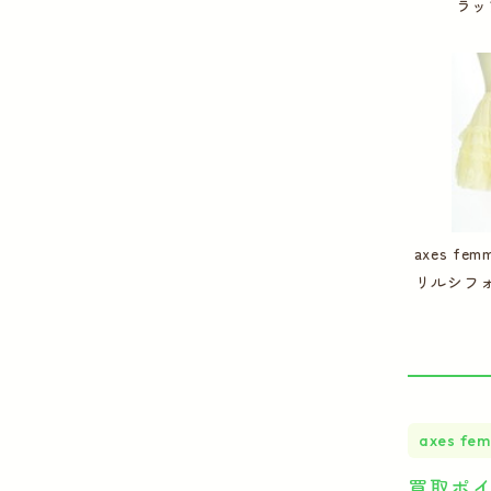
ラッ
axes f
リルシフ
axes fe
買取ポ