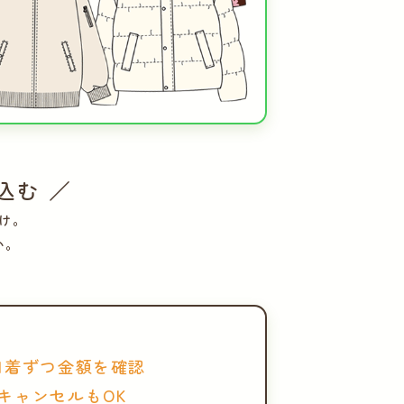
込む ／
け。
い。
1着ずつ金額を確認
キャンセルもOK