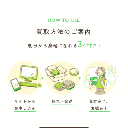
HOW TO USE
買取方法のご案内
3
明日から身軽になれる
STEP !
サイトから
梱包・発送
査定完了、
お申し込み
お振込！