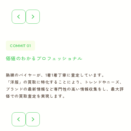
COMMIT 01
価値のわかるプロフェッショナル
全
熟練のバイヤーが、1着1着丁寧に査定しています。
宅
「洋服」の買取に特化することにより、トレンドやニーズ、
の
ブランドの最新情報など専門性の高い情報収集をし、最大評
フ
価での買取査定を実現します。
こ
誠