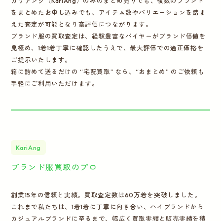
カリアング（KariAng）のみのまとめ売りでも、複数のブランド
をまとめたお申し込みでも、アイテム数やバリエーションを踏ま
えた査定が可能となり高評価につながります。
ブランド服の買取査定は、経験豊富なバイヤーがブランド価値を
見極め、1着1着丁寧に確認したうえで、最大評価での適正価格を
ご提示いたします。
箱に詰めて送るだけの “宅配買取” なら、“おまとめ” のご依頼も
手軽にご利用いただけます。
KariAng
ブランド服買取のプロ
創業15年の信頼と実績。買取査定数は60万着を突破しました。
これまで私たちは、1着1着に丁寧に向き合い、ハイブランドから
カジュアルブランドに至るまで、幅広く買取実績と販売実績を積