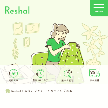
MENU
リシャールの特徴
買取方法のご案内
取扱いブランド
よくあるご質問
高価買取
最短3日で完了
選べる査定
完全無料
お客さまの声
Reshal
取扱いブランド
カリアング買取
バイヤー紹介