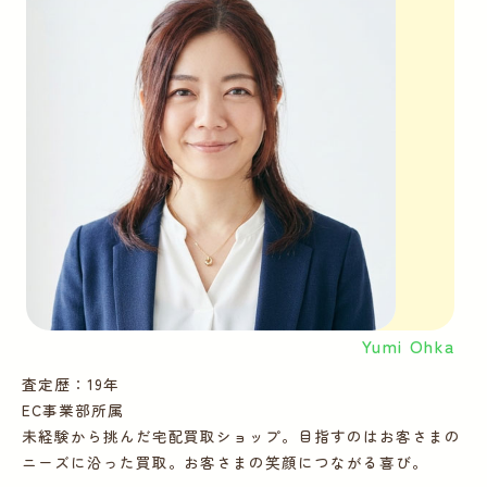
Yumi Ohka
査定歴：19年
査
EC事業部所属
E
未経験から挑んだ宅配買取ショップ。目指すのはお客さまの
多
ニーズに沿った買取。お客さまの笑顔につながる喜び。
ー