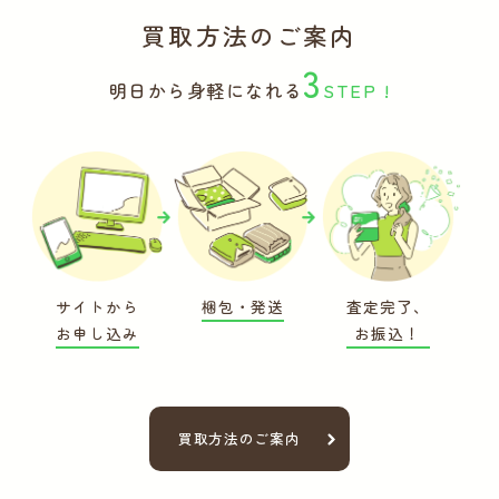
買取方法のご案内
3
明日から身軽になれる
STEP !
サイトから
梱包・発送
査定完了、
お申し込み
お振込！
買取方法のご案内