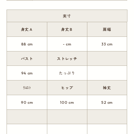
実寸
身丈Ａ
身丈Ｂ
肩幅
88 cm
- cm
33 cm
バスト
ストレッチ
94 cm
たっぷり
ｳｴｽﾄ
ヒップ
袖丈
90 cm
100 cm
52 cm