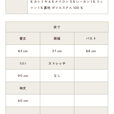
% カシミヤ 6 % ナイロン 3 % レーヨン 1 % コッ
トン 1 % 裏地 ポリエステル 100 %
実寸
着丈
肩幅
バスト
83 cm
37 cm
88 cm
ｳｴｽﾄ
ストレッチ
90 cm
なし
袖丈
60 cm