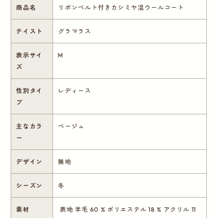
商品名
リボンベルト付きカシミヤ混ウールコート
テイスト
グラマラス
表示サイ
M
ズ
性別タイ
レディース
プ
主なカラ
ベージュ
ー
デザイン
無地
シーズン
冬
素材
表地 羊毛 60 % ポリエステル 18 % アクリル 11