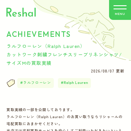
MENU
ACHIEVEMENTS
リシャールの特徴
ラルフローレン（Ralph Lauren）
買取方法のご案内
カットワーク刺繍フレンチスリーブリネンシャツ/
サイズMの買取実績
取扱いブランド
2026/08/07 更新
ラルフローレン
Ralph Lauren
よくあるご質問
お客さまの声
買取実績の一部を公開しております。
ラルフローレン（Ralph Lauren）のお買い取りならリシャールの
バイヤー紹介
宅配買取におまかせください。
当店では宅配買取サービスを安心してご利用いただきたいという