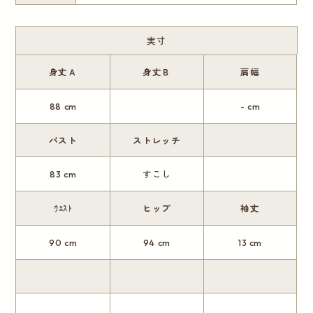
実寸
身丈Ａ
身丈Ｂ
肩幅
88 cm
- cm
バスト
ストレッチ
83 cm
すこし
ｳｴｽﾄ
ヒップ
袖丈
90 cm
94 cm
13 cm