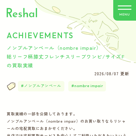
MENU
ACHIEVEMENTS
リシャールの特徴
ノンブルアンベール（nombre impair）
買取方法のご案内
総リーフ柄膝丈フレンチスリーブワンピ/サイズF
の買取実績
取扱いブランド
2026/08/07 更新
ノンブルアンベール
nombre impair
よくあるご質問
お客さまの声
買取実績の一部を公開しております。
ノンブルアンベール（nombre impair）のお買い取りならリシャ
バイヤー紹介
ールの宅配買取におまかせください。
当店では宅配買取サービスを安心してご利用いただきたいという