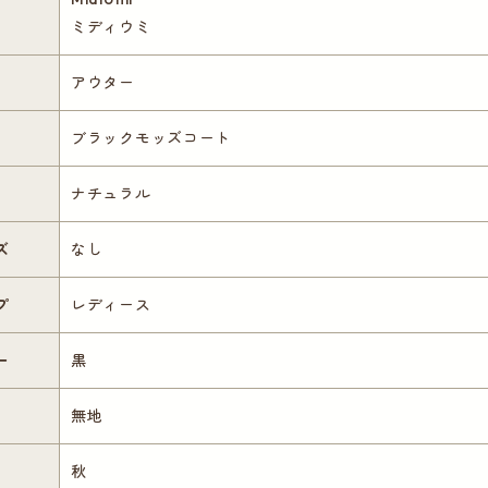
ミディウミ
アウター
ブラックモッズコート
ナチュラル
ズ
なし
プ
レディース
ー
黒
無地
秋