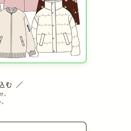
込む ／
け。
い。