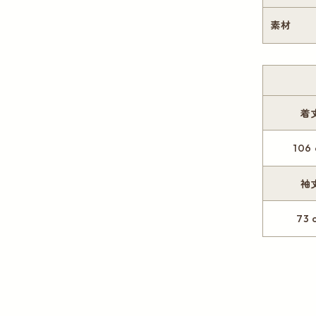
素材
着
106
袖
73 