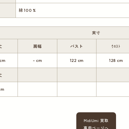
綿 100 %
実寸
丈
肩幅
バスト
ｳｴｽﾄ
 cm
- cm
122 cm
128 cm
丈
cm
MidiUmi 買取
専用ページへ