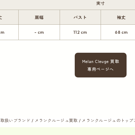
実寸
丈
肩幅
バスト
袖丈
cm
- cm
112 cm
68 cm
Melan Cleuge 買取
専用ページへ
取扱いブランド
メランクルージュ買取
メランクルージュのトップ