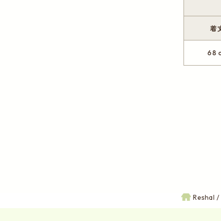
着
68 
Reshal