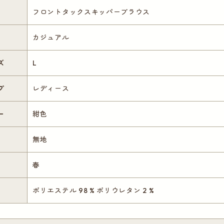
フロントタックスキッパーブラウス
カジュアル
ズ
L
プ
レディース
ー
紺色
無地
春
ポリエステル 98 % ポリウレタン 2 %