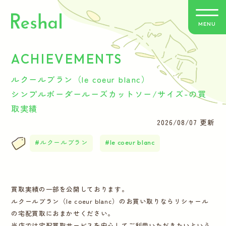
MENU
ACHIEVEMENTS
リシャールの特徴
ルクールブラン（le coeur blanc）
買取方法のご案内
シンプルボーダールーズカットソー/サイズ-の買
取実績
取扱いブランド
2026/08/07 更新
ルクールブラン
le coeur blanc
よくあるご質問
お客さまの声
買取実績の一部を公開しております。
ルクールブラン（le coeur blanc）のお買い取りならリシャール
バイヤー紹介
の宅配買取におまかせください。
当店では宅配買取サービスを安心してご利用いただきたいという