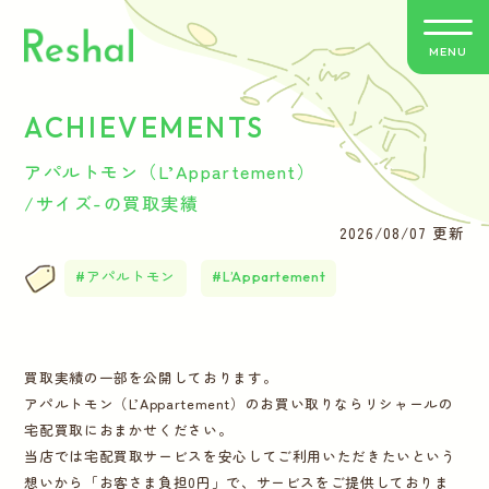
MENU
ACHIEVEMENTS
リシャールの特徴
アパルトモン（L’Appartement）
買取方法のご案内
/サイズ-の買取実績
2026/08/07 更新
取扱いブランド
アパルトモン
L’Appartement
よくあるご質問
買取実績の一部を公開しております。
お客さまの声
アパルトモン（L’Appartement）のお買い取りならリシャールの
宅配買取におまかせください。
バイヤー紹介
当店では宅配買取サービスを安心してご利用いただきたいという
想いから「お客さま負担0円」で、サービスをご提供しておりま