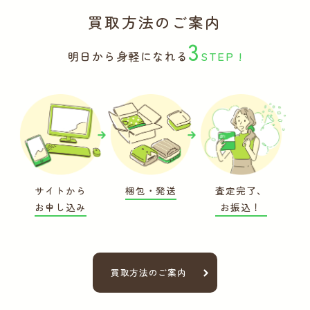
買取方法のご案内
3
明日から身軽になれる
STEP !
サイトから
梱包・発送
査定完了、
お申し込み
お振込！
買取方法のご案内