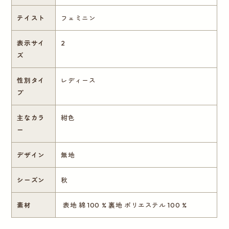
テイスト
フェミニン
表示サイ
2
ズ
性別タイ
レディース
プ
主なカラ
紺色
ー
デザイン
無地
シーズン
秋
素材
表地 綿 100 % 裏地 ポリエステル 100 %